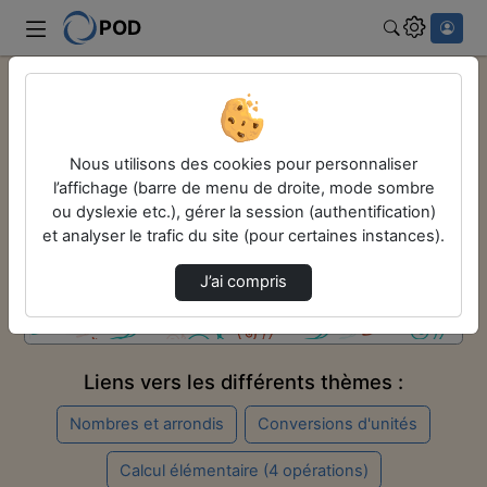
POD
Rechercher
Accueil
Remise à niveau en maths
1 - Calcul et nombres
Nous utilisons des cookies pour personnaliser
Remise à niveau en maths
l’affichage (barre de menu de droite, mode sombre
ou dyslexie etc.), gérer la session (authentification)
Vidéo
Audio
et analyser le trafic du site (pour certaines instances).
J’ai compris
Liens vers les différents thèmes :
Nombres et arrondis
Conversions d'unités
Calcul élémentaire (4 opérations)