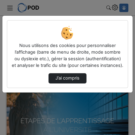
POD
Rechercher
Accueil
Vidéos
45 vidéos trouvées
Nous utilisons des cookies pour personnaliser
l’affichage (barre de menu de droite, mode sombre
ou dyslexie etc.), gérer la session (authentification)
Audio
Vidéo
et analyser le trafic du site (pour certaines instances).
Direction de tri
↘
Tri
J’ai compris
00:01:44