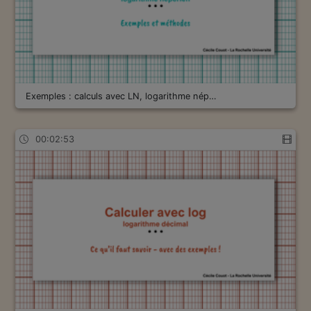
Exemples : calculs avec LN, logarithme nép…
00:02:53