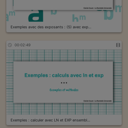
Exemples avec des exposants : (5) avec exp…
00:02:49
Exemples : calculer avec LN et EXP ensembl…