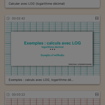
Calculer avec LOG (logarithme décimal)
00:02:42
Exemples : calculs avec LOG, logarithme dé…
00:03:22