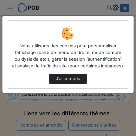
POD
Rechercher
Accueil
Remise à niveau en maths
1 - Calcul et nombres
Nous utilisons des cookies pour personnaliser
1-6 - logarithme et exponentielle
l’affichage (barre de menu de droite, mode sombre
Remise à niveau en maths
ou dyslexie etc.), gérer la session (authentification)
et analyser le trafic du site (pour certaines instances).
Vidéo
Audio
J’ai compris
Liens vers les différents thèmes :
Nombres et arrondis
Conversions d'unités