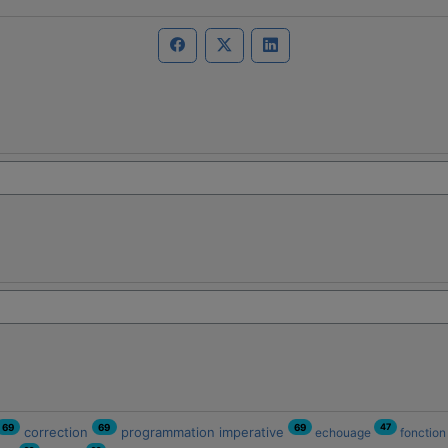
47
69
69
69
correction
programmation imperative
echouage
fonctio