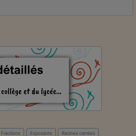
Fractions
Exposants
Racines carrées