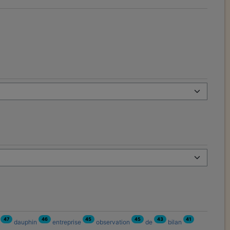
47
46
45
45
43
41
n
dauphin
entreprise
observation
de
bilan