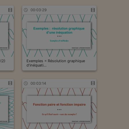
00:03:29
 (2)
Exemples = Résolution graphique
d'inéquati…
00:03:14