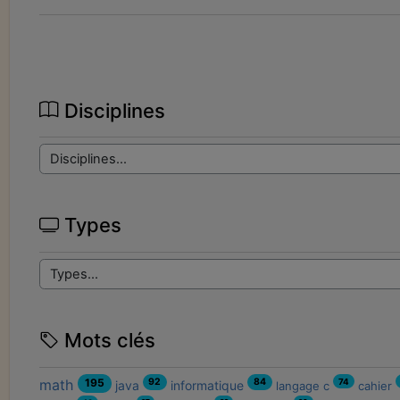
Disciplines
Types
Mots clés
92
84
math
195
74
java
informatique
langage c
cahier