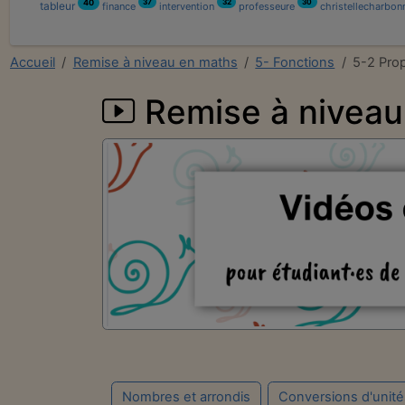
37
32
30
40
tableur
finance
intervention
professeure
christellecharbon
Accueil
Remise à niveau en maths
5- Fonctions
5-2 Prop
Remise à nivea
Nombres et arrondis
Conversions d'unit