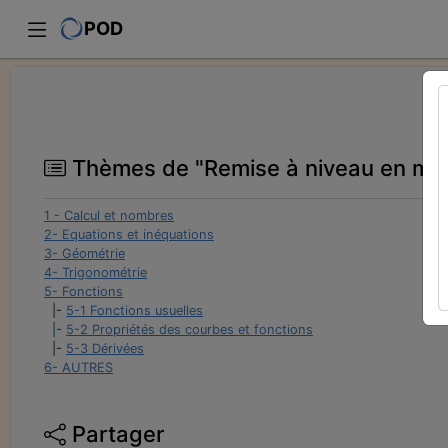
POD
Thèmes de "Remise à niveau en ma
1 - Calcul et nombres
2- Equations et inéquations
3- Géométrie
4- Trigonométrie
5- Fonctions
|-
5-1 Fonctions usuelles
|-
5-2 Propriétés des courbes et fonctions
|-
5-3 Dérivées
6- AUTRES
Partager