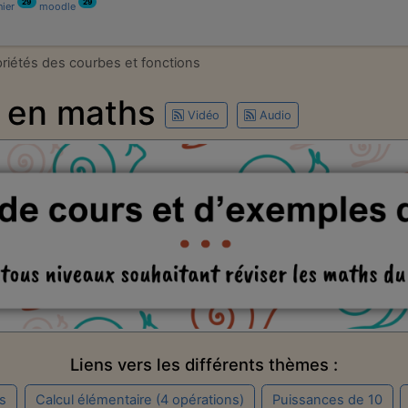
29
29
nier
moodle
riétés des courbes et fonctions
u en maths
Vidéo
Audio
Liens vers les différents thèmes :
és
Calcul élémentaire (4 opérations)
Puissances de 10