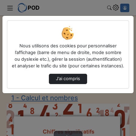
POD
Rechercher
Accueil
Remise à niveau en maths
1 - Calcul et nombres
Nous utilisons des cookies pour personnaliser
Comprendre Les Chiffres Significatifs
l’affichage (barre de menu de droite, mode sombre
Remise à niveau
ou dyslexie etc.), gérer la session (authentification)
et analyser le trafic du site (pour certaines instances).
en maths
J’ai compris
Description de la chaîne
1 - Calcul et nombres