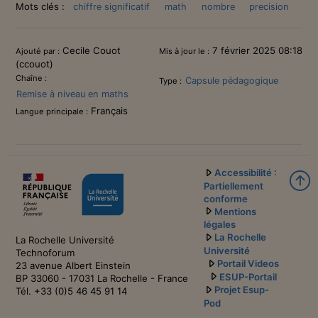
Mots clés :
chiffre significatif
math
nombre
precision
Informations
Cecile Couot
7 février 2025 08:18
Ajouté par :
Mis à jour le :
(ccouot)
Chaîne :
Capsule pédagogique
Type :
Remise à niveau en maths
Français
Langue principale :
Accessibilité :
Partiellement
conforme
Mentions
légales
La Rochelle
La Rochelle Université
Université
Technoforum
Portail Videos
23 avenue Albert Einstein
ESUP-Portail
BP 33060 - 17031 La Rochelle - France
Projet Esup-
Tél. +33 (0)5 46 45 91 14
Pod