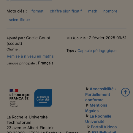
Mots clés :
'format
chiffre significatif
math
nombre
scientifique
Informations
Cecile Couot
7 février 2025 09:51
Ajouté par :
Mis à jour le :
(ccouot)
Chaîne :
Capsule pédagogique
Type :
Remise à niveau en maths
Français
Langue principale :
Accessibilité :
Partiellement
conforme
Mentions
légales
La Rochelle
La Rochelle Université
Université
Technoforum
Portail Videos
23 avenue Albert Einstein
ESUP-Portail
BP 33060 - 17031 La Rochelle - France