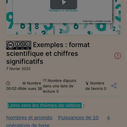
Lire
la
vidéo
Exemples : format
scientifique et chiffres
significatifs
7 février 2025
Nombre d’ajouts
Durée :
Nombre
Nombre
dans une liste de
00:02:49
de vues 38
de favoris
0
lecture
0
Liens vers les thèmes de vidéos
:
Nombres et arrondis
Puissances de 10
4
opérations de base