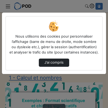
POD
Rechercher
Accueil
Remise à niveau en maths
1 - Calcul et nombres
Nous utilisons des cookies pour personnaliser
Exemples : Format Scientifique Et Chiffres S…
l’affichage (barre de menu de droite, mode sombre
Remise à niveau
ou dyslexie etc.), gérer la session (authentification)
et analyser le trafic du site (pour certaines instances).
en maths
J’ai compris
Description de la chaîne
1 - Calcul et nombres