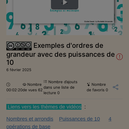
Lire
la
vidéo
Exemples d'ordres de
grandeur avec des puissances de
10
6 février 2025
Nombre d’ajouts
Durée :
Nombre
Nombre
dans une liste de
00:02:20
de vues 62
de favoris
0
lecture
0
Liens vers les thèmes de vidéos
:
Nombres et arrondis
Puissances de 10
4
opérations de base