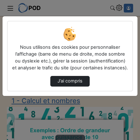
POD
Rechercher
Accueil
Remise à niveau en maths
1 - Calcul et nombres
Nous utilisons des cookies pour personnaliser
Exemples D'Ordres De Grandeur Avec Des Puiss…
l’affichage (barre de menu de droite, mode sombre
Remise à niveau
ou dyslexie etc.), gérer la session (authentification)
et analyser le trafic du site (pour certaines instances).
en maths
J’ai compris
Description de la chaîne
1 - Calcul et nombres