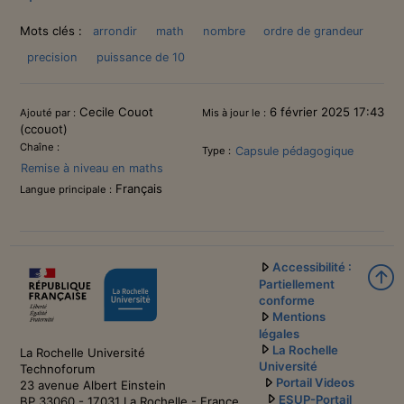
Mots clés :
arrondir
math
nombre
ordre de grandeur
precision
puissance de 10
Informations
Cecile Couot
6 février 2025 17:43
Ajouté par :
Mis à jour le :
(ccouot)
Chaîne :
Capsule pédagogique
Type :
Remise à niveau en maths
Français
Langue principale :
Accessibilité :
Partiellement
conforme
Mentions
légales
La Rochelle
La Rochelle Université
Université
Technoforum
Portail Videos
23 avenue Albert Einstein
ESUP-Portail
BP 33060 - 17031 La Rochelle - France