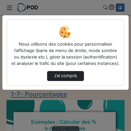
POD
Rechercher
Accueil
Remise à niveau en maths
1 - Calcul et nombres
1-7- Pourcentages
Nous utilisons des cookies pour personnaliser
Exemple De Pourcentage À Deux Variables ( 2-…
l’affichage (barre de menu de droite, mode sombre
Remise à niveau
ou dyslexie etc.), gérer la session (authentification)
et analyser le trafic du site (pour certaines instances).
en maths
J’ai compris
Description de la chaîne
1-7- Pourcentages