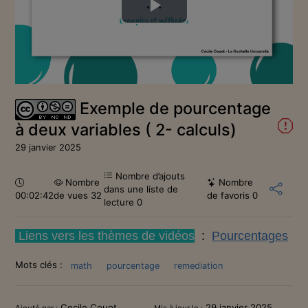
Lire
la
vidéo
Exemple de pourcentage
à deux variables ( 2- calculs)
29 janvier 2025
Nombre d’ajouts
Durée :
Nombre
Nombre
dans une liste de
00:02:42
de vues 32
de favoris
0
lecture
0
Liens vers les thèmes de vidéos
:
P
ourcentages
Mots clés :
math
pourcentage
remediation
Cecile Couot
29 janvier 2025