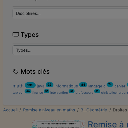
Types
Mots clés
92
84
math
195
74
java
informatique
langage c
cahier
37
32
30
40
tableur
finance
intervention
professeure
christellecharbon
Accueil
Remise à niveau en maths
3- Géométrie
Droites
Remise à 