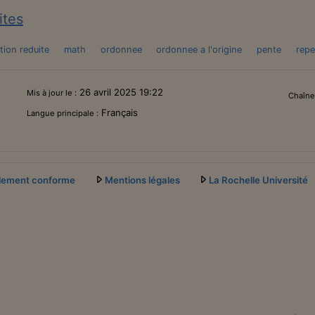
ites
tion reduite
math
ordonnee
ordonnee a l'origine
pente
repe
26 avril 2025 19:22
Mis à jour le :
Chaîne
Français
Langue principale :
ellement conforme
Mentions légales
La Rochelle Université