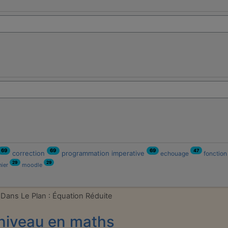
47
69
69
69
correction
programmation imperative
echouage
fonctio
29
29
nier
moodle
 Dans Le Plan : Équation Réduite
niveau en maths