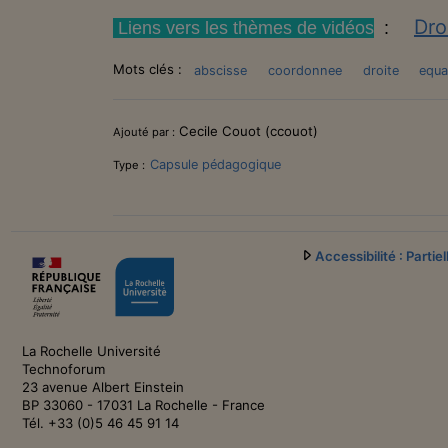
D
ro
Liens vers les thèmes de vidéos
:
Mots clés :
abscisse
coordonnee
droite
equa
Informations
Cecile Couot (ccouot)
Ajouté par :
Capsule pédagogique
Type :
Accessibilité : Parti
La Rochelle Université
Technoforum
23 avenue Albert Einstein
BP 33060 - 17031 La Rochelle - France
Tél. +33 (0)5 46 45 91 14