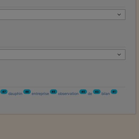
47
46
45
45
43
41
n
dauphin
entreprise
observation
de
bilan