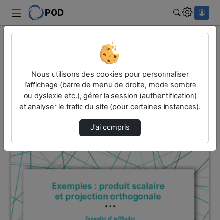
POD
Rechercher
Accueil
Vidéos
11 vidéos trouvées
Nous utilisons des cookies pour personnaliser
l’affichage (barre de menu de droite, mode sombre
ou dyslexie etc.), gérer la session (authentification)
Audio
Vidéo
et analyser le trafic du site (pour certaines instances).
Direction de tri
↘
Tri
J’ai compris
00:03:43