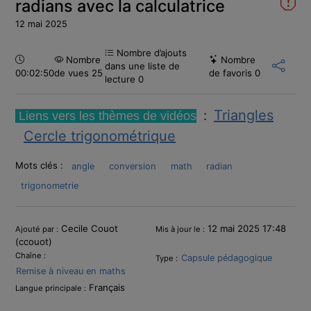
radians avec la calculatrice
12 mai 2025
Nombre d’ajouts
Durée :
Nombre
Nombre
dans une liste de
00:02:50
de vues 25
de favoris
0
lecture
0
T
riangles
Liens vers les thèmes de vidéos
:
Cercle trigonométrique
Mots clés :
angle
conversion
math
radian
trigonometrie
Informations
Cecile Couot
12 mai 2025 17:48
Ajouté par :
Mis à jour le :
(ccouot)
Chaîne :
Capsule pédagogique
Type :
Remise à niveau en maths
Français
Langue principale :