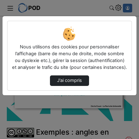
POD
Rechercher
Accueil
Vidéos
Exemples : angles en radians avec la calcula…
Nous utilisons des cookies pour personnaliser
l’affichage (barre de menu de droite, mode sombre
ou dyslexie etc.), gérer la session (authentification)
et analyser le trafic du site (pour certaines instances).
J’ai compris
Lire
la
vidéo
Exemples : angles en