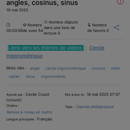
angles, cosinus, sinus
16 mai 2025
Nombre d’ajouts
Durée :
Nombre
Nombre
dans une liste de
00:03:06
de vues 54
de favoris
0
lecture
0
Liens vers les thèmes de vidéos
:
Cercle
trigonométrique
Mots clés :
angle
cercle trigonometrique
cosinus
math
radian
sinus
trigonometrie
Informations
Cecile Couot
16 mai 2025 07:07
Ajouté par :
Mis à jour le :
(ccouot)
Chaîne :
Capsule pédagogique
Type :
Remise à niveau en maths
Français
Langue principale :