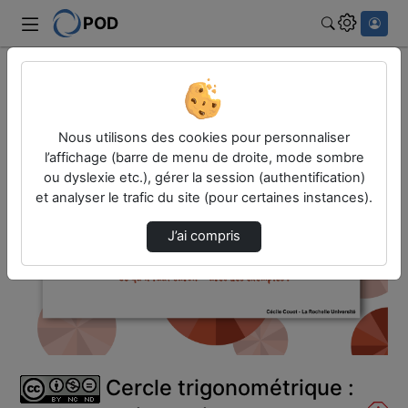
POD
Rechercher
Accueil
Vidéos
Cercle trigonométrique : angles, cosinus, si…
Nous utilisons des cookies pour personnaliser
l’affichage (barre de menu de droite, mode sombre
ou dyslexie etc.), gérer la session (authentification)
et analyser le trafic du site (pour certaines instances).
J’ai compris
Lire
la
vidéo
Cercle trigonométrique :