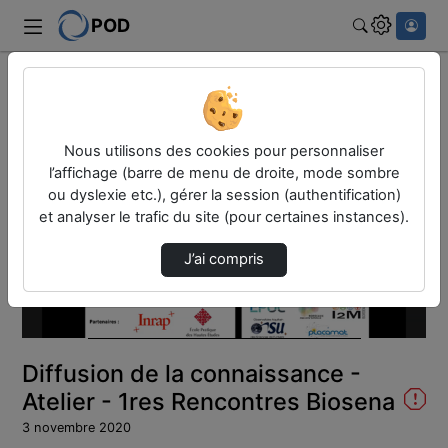
POD
Rechercher
Accueil
Liste de lecture
Premières Rencontres Biosena
Nous utilisons des cookies pour personnaliser
Diffusion de la connaissance - Atelier - 1re…
l’affichage (barre de menu de droite, mode sombre
ou dyslexie etc.), gérer la session (authentification)
et analyser le trafic du site (pour certaines instances).
J’ai compris
Lire
la
Diffusion de la connaissance -
vidéo
Atelier - 1res Rencontres Biosena
3 novembre 2020