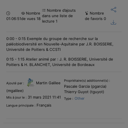
Nombre d’ajouts
Durée :
Nombre
Nombre
dans une liste de
01:06:51
de vues 18
de favoris
0
lecture
1
0:00 - 0:15 Exemple du groupe de recherche sur la
paléobiodiversité en Nouvelle-Aquitaine par J.R. BOISSERIE,
Université de Poitiers & CCSTI
0:15 - 1:15 Atelier animé par : J. R. BOISSERIE, Université de
Poitiers & H. BLANCHET, Université de Bordeaux
Informations
Propriétaire(s) additionnel(s) :
Martin Galilee
Ajouté par :
Pascale Garcia (pgarcia)
(mgalilee)
Thierry Guyot (tguyot)
31 mars 2021 11:41
Mis à jour le :
Other
Type :
Français
Langue principale :