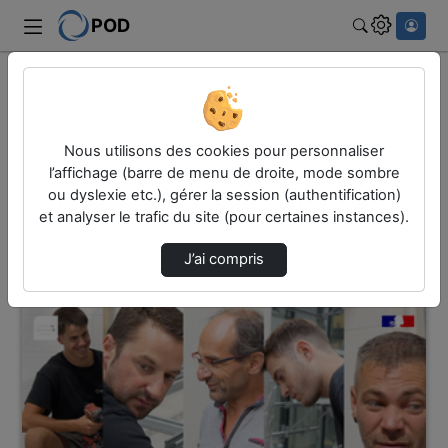
POD
Rechercher
Accueil
Vidéos
17 vidéos trouvées
Nous utilisons des cookies pour personnaliser
l’affichage (barre de menu de droite, mode sombre
ou dyslexie etc.), gérer la session (authentification)
Audio
Vidéo
et analyser le trafic du site (pour certaines instances).
Direction de tri
↘
Tri
J’ai compris
00:07:45