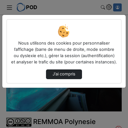
POD
Rechercher
Accueil
Vidéos
REMMOA Polynesie française 2026 aux Australes
Nous utilisons des cookies pour personnaliser
l’affichage (barre de menu de droite, mode sombre
ou dyslexie etc.), gérer la session (authentification)
et analyser le trafic du site (pour certaines instances).
J’ai compris
Lire
la
vidéo
REMMOA Polynesie