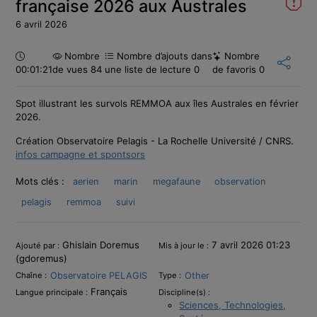
française 2026 aux Australes
6 avril 2026
Durée :
Nombre
Nombre d’ajouts dans
Nombre
00:01:21
de vues 84
une liste de lecture
0
de favoris
0
Spot illustrant les survols REMMOA aux îles Australes en février
2026.
Création Observatoire Pelagis - La Rochelle Université / CNRS.
infos campagne et spontsors
Mots clés :
aerien
marin
megafaune
observation
pelagis
remmoa
suivi
Informations
Ghislain Doremus
7 avril 2026 01:23
Ajouté par :
Mis à jour le :
(gdoremus)
Observatoire PELAGIS
Other
Chaîne :
Type :
Français
Langue principale :
Discipline(s) :
Sciences, Technologies,