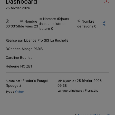
Dashboard
25 février 2026
Nombre d’ajouts
Durée :
Nombre
Nombre
dans une liste de
00:03:58
de vues 23
de favoris
0
lecture
0
Réalisé par Licence Pro SIG La Rochelle
DOnnées Alpage PARIS
Caroline Bourlet
Héléène NOIZET
Informations
Frederic Pouget
25 février 2026
Ajouté par :
Mis à jour le :
(fpouget)
09:38
Français
Langue principale :
Other
Type :