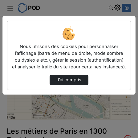
POD
Rechercher
Accueil
Vidéos
Les métiers de Paris en 1300 Dashboard
Nous utilisons des cookies pour personnaliser
l’affichage (barre de menu de droite, mode sombre
ou dyslexie etc.), gérer la session (authentification)
et analyser le trafic du site (pour certaines instances).
J’ai compris
Lire
la
vidéo
Les métiers de Paris en 1300