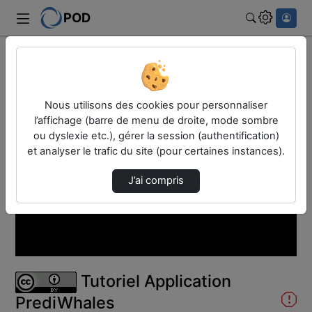
POD
Rechercher
Accueil
Vidéos
Tutoriel Application PrediWhales
Nous utilisons des cookies pour personnaliser
l’affichage (barre de menu de droite, mode sombre
ou dyslexie etc.), gérer la session (authentification)
et analyser le trafic du site (pour certaines instances).
J’ai compris
Lire
la
vidéo
Tutoriel Application
PrediWhales