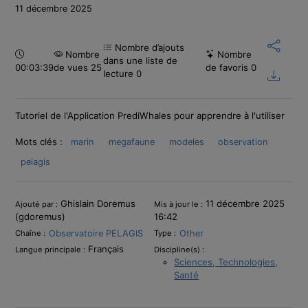
11 décembre 2025
Nombre d’ajouts
Durée :
Nombre
Nombre
dans une liste de
00:03:39
de vues 25
de favoris
0
lecture
0
Tutoriel de l'Application PrediWhales pour apprendre à l'utiliser
Mots clés :
marin
megafaune
modeles
observation
pelagis
Informations
Ghislain Doremus
11 décembre 2025
Ajouté par :
Mis à jour le :
(gdoremus)
16:42
Observatoire PELAGIS
Other
Chaîne :
Type :
Français
Langue principale :
Discipline(s) :
Sciences, Technologies,
Santé