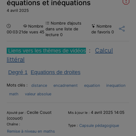
équations et inéquations
4 avril 2025
Nombre d’ajouts
Durée :
Nombre
Nombre
dans une liste de
00:03:21
de vues 45
de favoris
0
lecture
0
Calcul
Liens vers les thèmes de vidéos
:
littéral
Degré 1
Equations de droites
Mots clés :
distance
encadrement
equation
inequation
math
valeur absolue
Informations
Cecile Couot
4 avril 2025 14:05
Ajouté par :
Mis à jour le :
(ccouot)
Chaîne :
Capsule pédagogique
Type :
Remise à niveau en maths