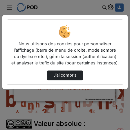
POD
Rechercher
Accueil
Vidéos
Valeur absolue : équations et inéquations
Nous utilisons des cookies pour personnaliser
l’affichage (barre de menu de droite, mode sombre
ou dyslexie etc.), gérer la session (authentification)
et analyser le trafic du site (pour certaines instances).
J’ai compris
Lire
la
vidéo
Valeur absolue :