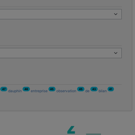
47
46
45
45
43
41
n
dauphin
entreprise
observation
de
bilan