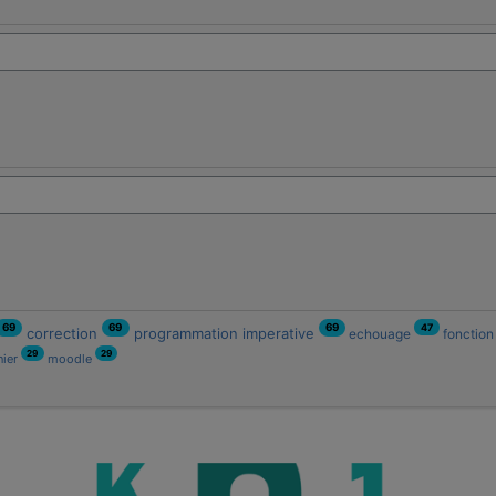
47
69
69
69
correction
programmation imperative
echouage
fonctio
29
29
nier
moodle