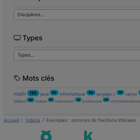
Types
Mots clés
92
84
math
195
74
java
informatique
langage c
cahier
37
32
30
40
tableur
finance
intervention
professeure
christellecharbon
Accueil
Vidéos
Exemples : sommes de fractions littérales