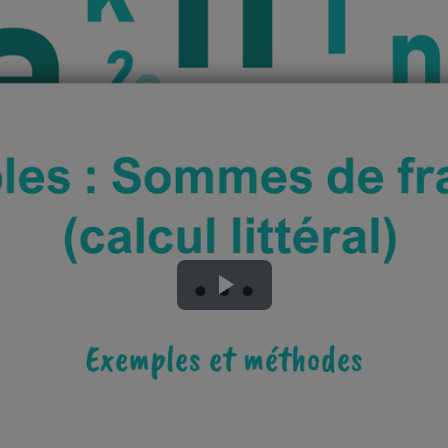
Lire
la
vidéo