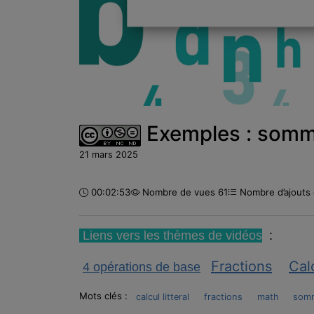
Exemples : sommes
21 mars 2025
Durée :
00:02:53
Nombre de vues 61
Nombre d’ajouts 
Liens vers les thèmes de vidéos
:
Fractions
Calc
4 opérations de base
Mots clés :
calcul litteral
fractions
math
som