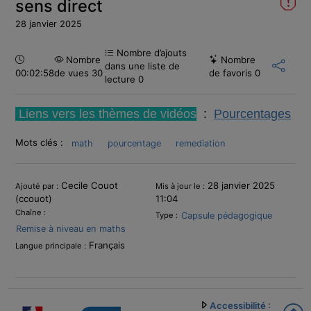
sens direct
28 janvier 2025
Nombre d’ajouts
Durée :
Nombre
Nombre
dans une liste de
00:02:58
de vues 30
de favoris
0
lecture
0
Liens vers les thèmes de vidéos
:
P
ourcentages
Mots clés :
math
pourcentage
remediation
Informations
Cecile Couot
28 janvier 2025
Ajouté par :
Mis à jour le :
(ccouot)
11:04
Chaîne :
Capsule pédagogique
Type :
Remise à niveau en maths
Français
Langue principale :
Accessibilité :