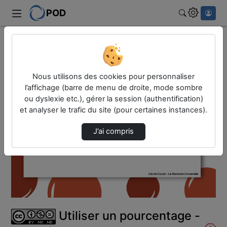
POD
Rechercher
Accueil
Vidéos
Utiliser un pourcentage - sens direct
Nous utilisons des cookies pour personnaliser
l’affichage (barre de menu de droite, mode sombre
ou dyslexie etc.), gérer la session (authentification)
et analyser le trafic du site (pour certaines instances).
J’ai compris
Lire
la
vidéo
Utiliser un pourcentage -