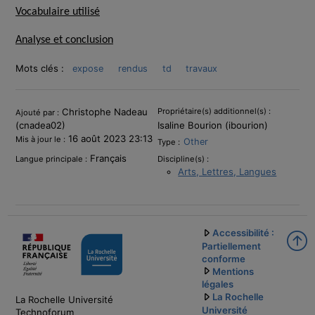
Vocabulaire utilisé
Analyse et conclusion
Mots clés :
expose
rendus
td
travaux
Informations
Christophe Nadeau
Propriétaire(s) additionnel(s) :
Ajouté par :
(cnadea02)
Isaline Bourion (ibourion)
16 août 2023 23:13
Mis à jour le :
Other
Type :
Français
Langue principale :
Discipline(s) :
Arts, Lettres, Langues
Accessibilité :
Partiellement
conforme
Mentions
légales
La Rochelle
La Rochelle Université
Université
Technoforum