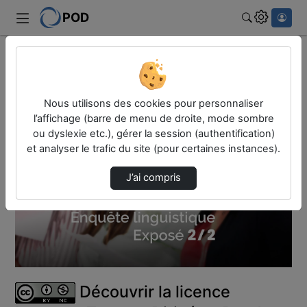
POD
Rechercher
Accueil
Vidéos
Découvrir la licence Lettres - Travaux Dirig…
Nous utilisons des cookies pour personnaliser
l’affichage (barre de menu de droite, mode sombre
ou dyslexie etc.), gérer la session (authentification)
et analyser le trafic du site (pour certaines instances).
J’ai compris
Lire
la
vidéo
Découvrir la licence