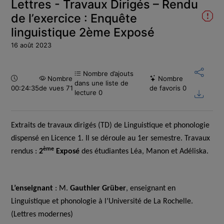
Lettres - Travaux Dirigés – Rendu
de l’exercice : Enquête
linguistique 2ème Exposé
16 août 2023
Nombre d’ajouts
Durée :
Nombre
Nombre
dans une liste de
00:24:35
de vues 71
de favoris
0
lecture
0
Extraits de travaux dirigés (TD) de Linguistique et phonologie
dispensé en Licence 1. Il se déroule au 1er semestre. Travaux
ème
rendus :
2
Exposé
des étudiantes Léa, Manon et Adéliska.
L’enseignant
: M.
Gauthier Grüber
, enseignant en
Linguistique et phonologie à l’Université de La Rochelle.
(Lettres modernes)