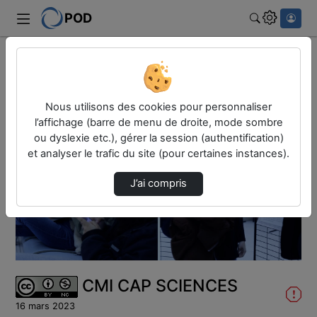
POD
Rechercher
Accueil
Vidéos
CMI CAP SCIENCES
Nous utilisons des cookies pour personnaliser
l’affichage (barre de menu de droite, mode sombre
ou dyslexie etc.), gérer la session (authentification)
et analyser le trafic du site (pour certaines instances).
J’ai compris
Lire
la
vidéo
CMI CAP SCIENCES
16 mars 2023