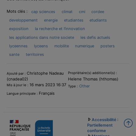
Mots clés :
cap sciences
climat
cmi
cordee
developpement
energie
etudiantes
etudiants
exposition
la recherche et l’innovation
les applications dans notre societe
les defis actuels
lyceennes
lyceens
mobilite
numerique
posters
sante
territoires
Informations
Christophe Nadeau
Propriétaire(s) additionnel(s) :
Ajouté par :
(cnadea02)
Helene Thomas (hthomas)
16 mars 2023 16:37
Mis à jour le :
Other
Type :
Français
Langue principale :
Accessibilité :
Partiellement
conforme