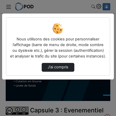
POD
Rechercher
Accueil
Vidéos
Capsule 3 : Evenementiel et Street marketing
Nous utilisons des cookies pour personnaliser
l’affichage (barre de menu de droite, mode sombre
ou dyslexie etc.), gérer la session (authentification)
et analyser le trafic du site (pour certaines instances).
J’ai compris
Lire
la
vidéo
Capsule 3 : Evenementiel