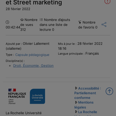
et Street marketing
28 février 2022
Nombre
Nombre d’ajouts
Durée :
Nombre
de vues
dans une liste de
00:42:44
de favoris
0
312
lecture
0
Informations
Olivier Lallement
28 février 2022
Ajouté par :
Mis à jour le :
(olalleme)
18:16
Français
Langue principale :
Capsule pédagogique
Type :
Discipline(s) :
Droit, Économie, Gestion
Accessibilité :
Partiellement
conforme
Mentions
légales
La Rochelle
La Rochelle Université