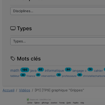
Types
Mots clés
92
84
math
195
74
java
informatique
langage c
cahier
37
32
30
40
tableur
finance
intervention
professeure
christellecharbon
Accueil
Vidéos
[P1] [TP9] graphique "Grippes"