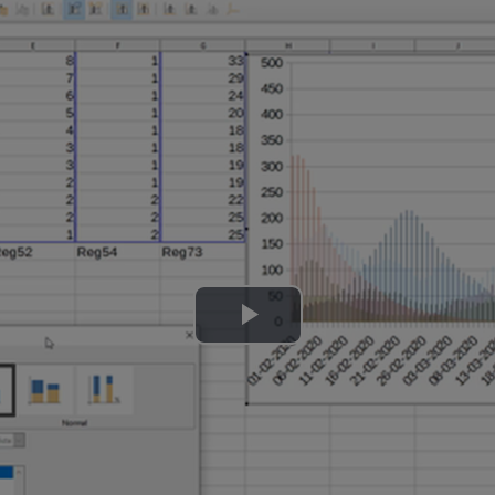
Lire
la
vidéo