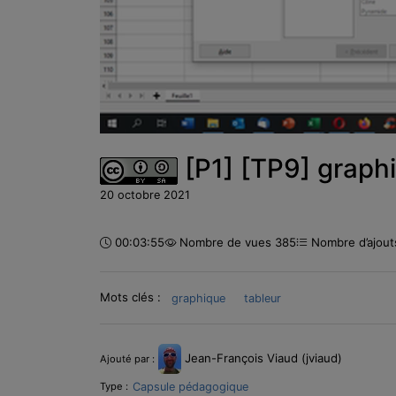
[P1] [TP9] graph
20 octobre 2021
Durée :
00:03:55
Nombre de vues 385
Nombre d’ajouts
Mots clés :
graphique
tableur
Informations
Jean-François Viaud (jviaud)
Ajouté par :
Capsule pédagogique
Type :