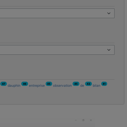
47
46
45
45
43
41
n
dauphin
entreprise
observation
de
bilan