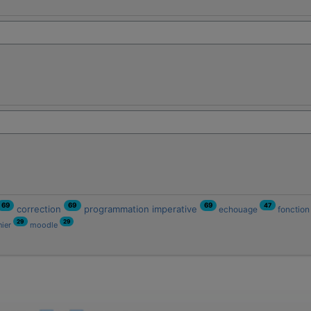
47
69
69
69
correction
programmation imperative
echouage
fonctio
29
29
nier
moodle