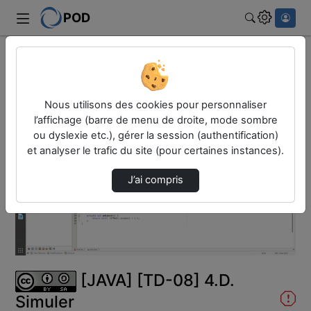
POD
Rechercher
Accueil
Vidéos
[JAVA] [TD-08] 4.D. Simuler
Nous utilisons des cookies pour personnaliser
l’affichage (barre de menu de droite, mode sombre
ou dyslexie etc.), gérer la session (authentification)
et analyser le trafic du site (pour certaines instances).
J’ai compris
Lire
la
vidéo
[JAVA] [TD-08] 4.D.
Simuler