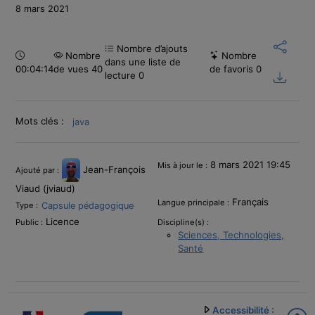
8 mars 2021
Nombre d’ajouts
Durée :
Nombre
Nombre
dans une liste de
00:04:14
de vues 40
de favoris
0
lecture
0
Mots clés :
java
Informations
8 mars 2021 19:45
Mis à jour le :
Jean-François
Ajouté par :
Viaud (jviaud)
Français
Langue principale :
Capsule pédagogique
Type :
Licence
Public :
Discipline(s) :
Sciences, Technologies,
Santé
Accessibilité :