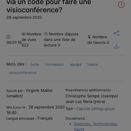
via un code pour faire une
visioconférence?
28 septembre 2020
Nombre
Nombre d’ajouts
Durée :
Nombre
de vues
dans une liste de
00:01:16
de favoris
0
622
lecture
0
Mots clés :
code
connexion
equipe
teams
visoconference
Informations
Virginie Maillot
Propriétaire(s) additionnel(s) :
Ajouté par :
(vmaillot)
Christophe Sempé (csempe)
Jean Luc Riera (jriera)
28 septembre 2020
Mis à jour le :
Capsule pédagogique
Type :
18:40
Français
Langue principale :
Discipline(s) :
Sciences, Technologies,
Santé