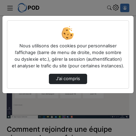
POD
Rechercher
Accueil
Vidéos
Comment rejoindre une équipe via un code pou…
Nous utilisons des cookies pour personnaliser
l’affichage (barre de menu de droite, mode sombre
ou dyslexie etc.), gérer la session (authentification)
et analyser le trafic du site (pour certaines instances).
J’ai compris
Lire
la
vidéo
Comment rejoindre une équipe