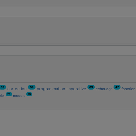
47
69
69
69
correction
programmation imperative
echouage
fonctio
29
29
nier
moodle