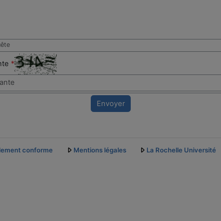
uête
ante
*
Envoyer
ellement conforme
Mentions légales
La Rochelle Université