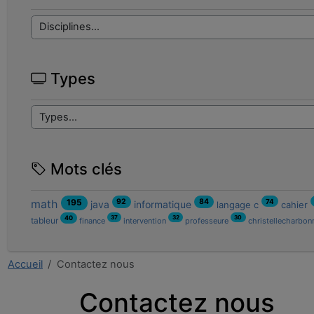
Types
Mots clés
92
84
math
195
74
java
informatique
langage c
cahier
37
32
30
40
tableur
finance
intervention
professeure
christellecharbon
Accueil
Contactez nous
Contactez nous