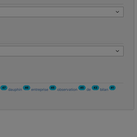
47
46
45
45
43
41
n
dauphin
entreprise
observation
de
bilan