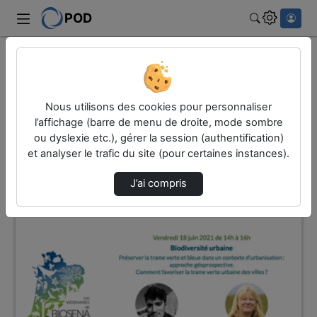
POD
Rechercher
Accueil
Vidéos
1 vidéo trouvée
Nous utilisons des cookies pour personnaliser
l’affichage (barre de menu de droite, mode sombre
ou dyslexie etc.), gérer la session (authentification)
Audio
Vidéo
et analyser le trafic du site (pour certaines instances).
Direction de tri
↘
Tri
J’ai compris
01:16:09