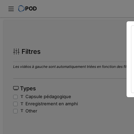
POD
Filtres
Les vidéos à gauche sont automatiquement triées en fonction des filtres s
Types
Capsule pédagogique
Enregistrement en amphi
Other