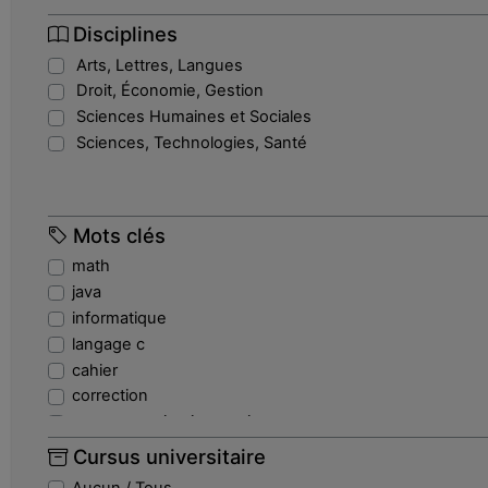
Disciplines
Arts, Lettres, Langues
Droit, Économie, Gestion
Sciences Humaines et Sociales
Sciences, Technologies, Santé
Mots clés
math
java
informatique
langage c
cahier
correction
programmation imperative
echouage
Cursus universitaire
fonction
Aucun / Tous