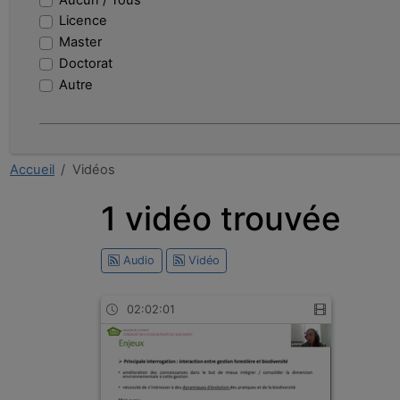
dauphin
Licence
entreprise
Master
observation
Doctorat
de
Autre
bilan
tableur
finance
intervention
Accueil
Vidéos
professeure
christellecharbonnier
1 vidéo trouvée
moodle
Audio
Vidéo
02:02:01