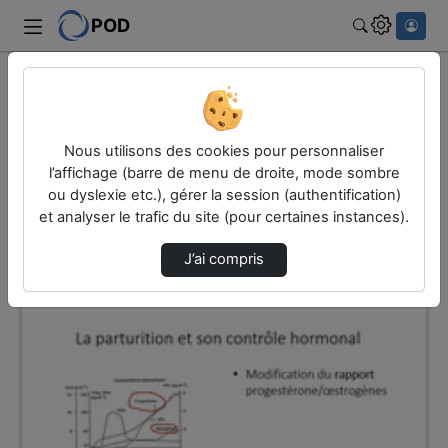
POD
Rechercher
Accueil
Vidéos
19 vidéos trouvées
Nous utilisons des cookies pour personnaliser
l’affichage (barre de menu de droite, mode sombre
ou dyslexie etc.), gérer la session (authentification)
Audio
Vidéo
et analyser le trafic du site (pour certaines instances).
Direction de tri
↘
Tri
J’ai compris
00:06:11