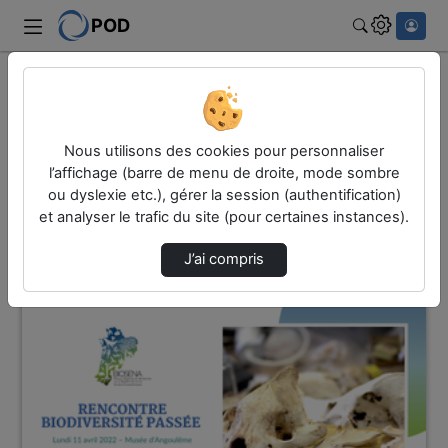
POD
Rechercher
Accueil
Vidéos
1 vidéo trouvée
Nous utilisons des cookies pour personnaliser
l’affichage (barre de menu de droite, mode sombre
ou dyslexie etc.), gérer la session (authentification)
Audio
Vidéo
et analyser le trafic du site (pour certaines instances).
Direction de tri
↘
Tri
J’ai compris
02:34:02