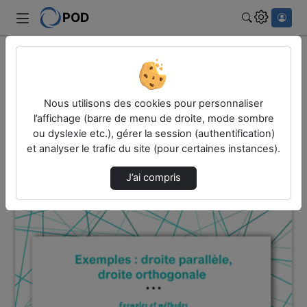
POD
Rechercher
Accueil
Vidéos
1 vidéo trouvée
Nous utilisons des cookies pour personnaliser
l’affichage (barre de menu de droite, mode sombre
ou dyslexie etc.), gérer la session (authentification)
Audio
Vidéo
et analyser le trafic du site (pour certaines instances).
Direction de tri
↘
Tri
J’ai compris
00:02:42