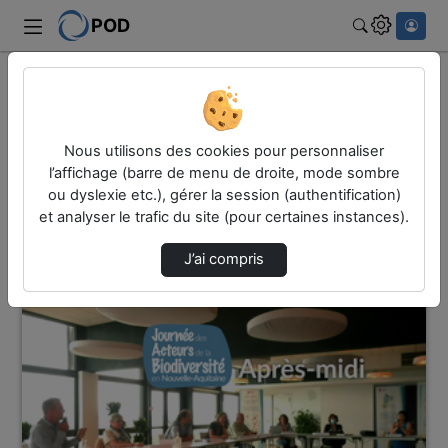
POD
Rechercher
Accueil
Vidéos
3 vidéos trouvées
Nous utilisons des cookies pour personnaliser
l’affichage (barre de menu de droite, mode sombre
ou dyslexie etc.), gérer la session (authentification)
Audio
Vidéo
et analyser le trafic du site (pour certaines instances).
Direction de tri
↘
Tri
J’ai compris
02:41:40