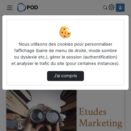
POD
Rechercher
Accueil
Vidéos
15 vidéos trouvées
Nous utilisons des cookies pour personnaliser
l’affichage (barre de menu de droite, mode sombre
ou dyslexie etc.), gérer la session (authentification)
Audio
Vidéo
et analyser le trafic du site (pour certaines instances).
Direction de tri
↘
Tri
J’ai compris
00:01:37