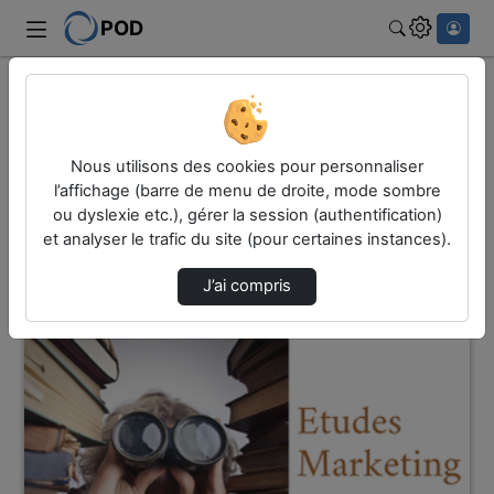
POD
Rechercher
Accueil
Vidéos
15 vidéos trouvées
Nous utilisons des cookies pour personnaliser
l’affichage (barre de menu de droite, mode sombre
ou dyslexie etc.), gérer la session (authentification)
Audio
Vidéo
et analyser le trafic du site (pour certaines instances).
Direction de tri
↘
Tri
J’ai compris
00:01:37