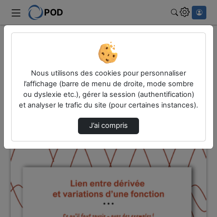
POD
Rechercher
Accueil
Vidéos
1 vidéo trouvée
Nous utilisons des cookies pour personnaliser
l’affichage (barre de menu de droite, mode sombre
ou dyslexie etc.), gérer la session (authentification)
Audio
Vidéo
et analyser le trafic du site (pour certaines instances).
Direction de tri
↘
Tri
J’ai compris
00:03:26