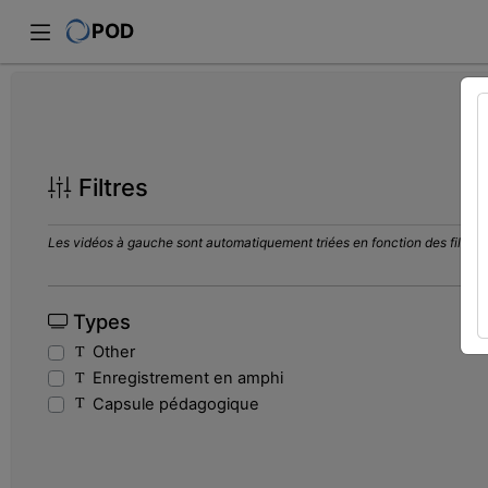
POD
Filtres
Les vidéos à gauche sont automatiquement triées en fonction des filtres s
Types
Other
Enregistrement en amphi
Capsule pédagogique