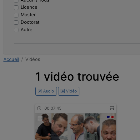
dauphin
Licence
entreprise
Master
observation
Doctorat
de
Autre
bilan
tableur
finance
intervention
Accueil
Vidéos
professeure
christellecharbonnier
1 vidéo trouvée
moodle
Audio
Vidéo
00:07:45