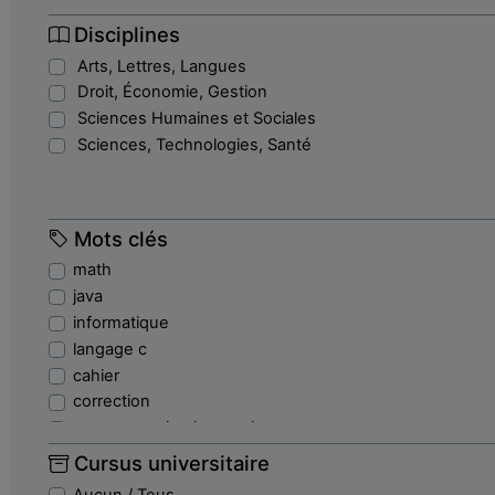
Disciplines
Arts, Lettres, Langues
Droit, Économie, Gestion
Sciences Humaines et Sociales
Sciences, Technologies, Santé
Mots clés
math
java
informatique
langage c
cahier
correction
programmation imperative
echouage
Cursus universitaire
fonction
Aucun / Tous