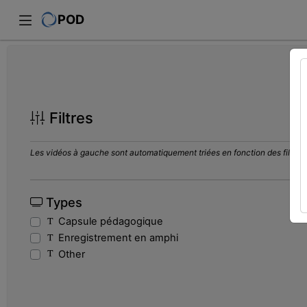
POD
Filtres
Les vidéos à gauche sont automatiquement triées en fonction des filtres s
Types
Capsule pédagogique
Enregistrement en amphi
Other