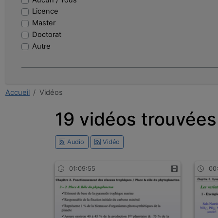
dauphin
Licence
entreprise
Master
observation
Doctorat
de
Autre
bilan
tableur
finance
intervention
Accueil
Vidéos
professeure
christellecharbonnier
19 vidéos trouvées
moodle
Audio
Vidéo
01:09:55
00