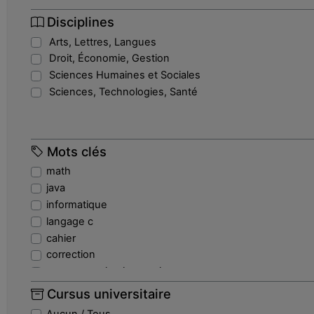
Disciplines
Arts, Lettres, Langues
Droit, Économie, Gestion
Sciences Humaines et Sociales
Sciences, Technologies, Santé
Mots clés
math
java
informatique
langage c
cahier
correction
programmation imperative
echouage
Cursus universitaire
fonction
Aucun / Tous