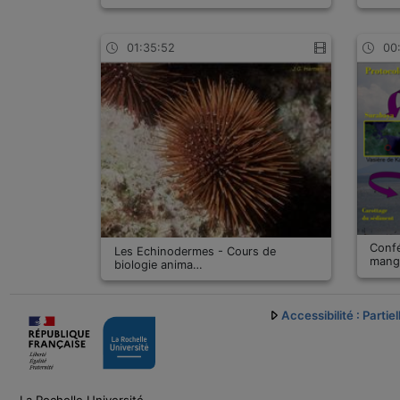
01:35:52
00
Confé
Les Echinodermes - Cours de
mang
biologie anima…
Accessibilité : Parti
La Rochelle Université