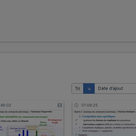
Direction de tri
↘
Tri
:46:02
01:09:25