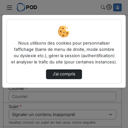
POD
Rechercher
Cocher
Accueil
Contactez nous
cette case
si vous
Contactez nous
Nous utilisons des cookies pour personnaliser
êtes un
l’affichage (barre de menu de droite, mode sombre
humain en
ou dyslexie etc.), gérer la session (authentification)
Votre message
métal
et analyser le trafic du site (pour certaines instances).
(obligatoire)
Nom
*
J’ai compris
Courriel
*
Sujet
*
Veuillez choisir un sujet en lien avec votre requête