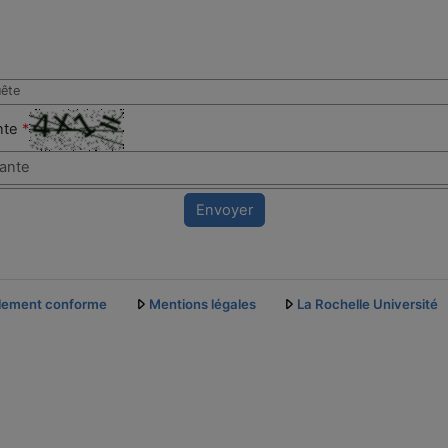
uête
ante
*
Envoyer
ellement conforme
Mentions légales
La Rochelle Université