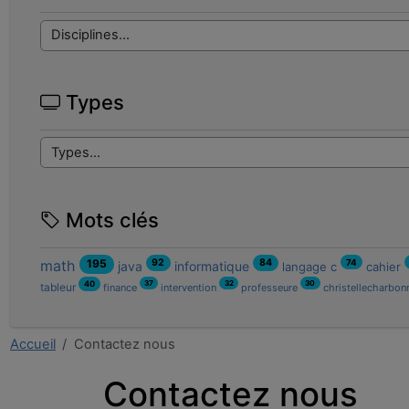
Types
Mots clés
92
84
math
195
74
java
informatique
langage c
cahier
37
32
30
40
tableur
finance
intervention
professeure
christellecharbon
Accueil
Contactez nous
Contactez nous