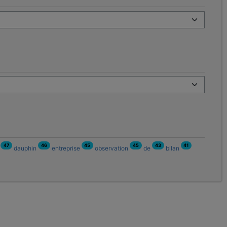
47
46
45
45
43
41
n
dauphin
entreprise
observation
de
bilan