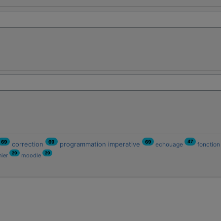
47
69
69
69
correction
programmation imperative
echouage
fonctio
29
29
nier
moodle