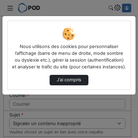
POD
Rechercher
Cocher
Accueil
Contactez nous
cette case
si vous
Contactez nous
Nous utilisons des cookies pour personnaliser
êtes un
l’affichage (barre de menu de droite, mode sombre
humain en
ou dyslexie etc.), gérer la session (authentification)
Votre message
métal
et analyser le trafic du site (pour certaines instances).
(obligatoire)
Nom
*
J’ai compris
Courriel
*
Sujet
*
Veuillez choisir un sujet en lien avec votre requête