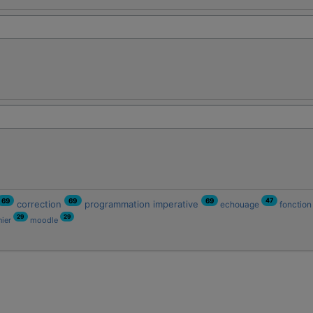
47
69
69
69
correction
programmation imperative
echouage
fonctio
29
29
nier
moodle