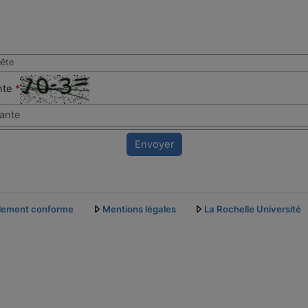
uête
ante
*
Envoyer
ellement conforme
Mentions légales
La Rochelle Université