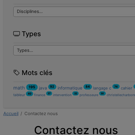
Types
Mots clés
92
84
math
195
74
java
informatique
langage c
cahier
37
32
30
40
tableur
finance
intervention
professeure
christellecharbon
Accueil
Contactez nous
Contactez nous