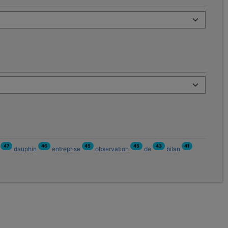
47
46
45
45
43
41
n
dauphin
entreprise
observation
de
bilan