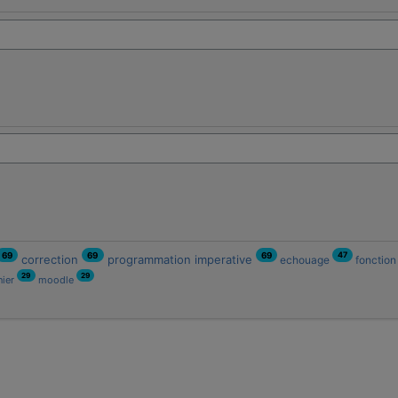
47
69
69
69
correction
programmation imperative
echouage
fonctio
29
29
nier
moodle