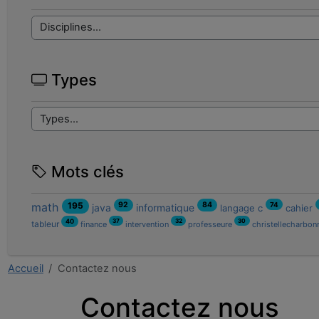
Types
Mots clés
92
84
math
195
74
java
informatique
langage c
cahier
37
32
30
40
tableur
finance
intervention
professeure
christellecharbon
Accueil
Contactez nous
Contactez nous