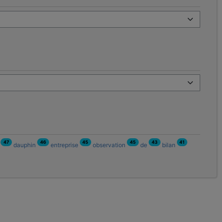
47
46
45
45
43
41
n
dauphin
entreprise
observation
de
bilan