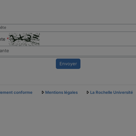
uête
ante
*
Envoyer
ellement conforme
Mentions légales
La Rochelle Université